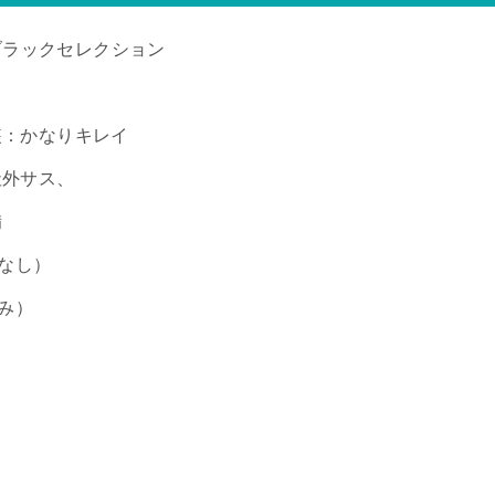
 ブラックセレクション
：かなりキレイ
社外サス、
備
なし）
み）