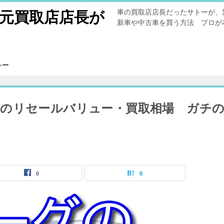
車の買取店店長だったサトーが、
元買取店店長が
新車や中古車を買う方法 プロが
シー
のリセールバリュー・買取相場 ガチ
0
0